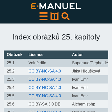
Přeskočit
k
obsahu
Index obrázků 25. kapitoly
Obrázek
Licence
Autor
25.1
Volné dílo
Saperaud/Cepheiden
25.2
CC BY-NC-SA 4.0
Jitka Hloušková
25.3
CC BY-NC-SA 4.0
Ivan Emr
25.4
CC BY-NC-SA 4.0
Ivan Emr
25.5
CC BY-NC-SA 4.0
Ivan Emr
25.6
CC BY-SA 3.0 DE
Alchemist-hp