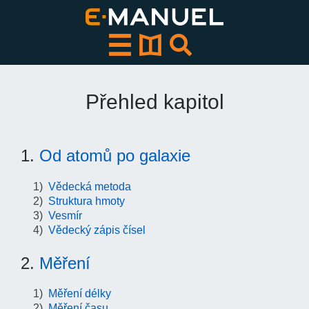
Přeskočit
k
obsahu
Přehled kapitol
1.
Od atomů po galaxie
Vědecká metoda
Struktura hmoty
Vesmír
Vědecký zápis čísel
2.
Měření
Měření délky
Měření času