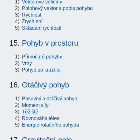
Vektorové veličiny
Polohový vektor a popis pohybu
Rychlost
Zrychlení
Skládání rychlostí
15.
Pohyb v prostoru
Přímočaré pohyby
Vrhy
Pohyb po kružnici
16.
Otáčivý pohyb
Posuvný a otáčivý pohyb
Moment síly
Těžiště
Rovnováha těles
Energie rotačního pohybu
17.
Gravitační pole