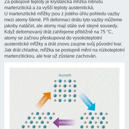
Za pokojové teploty je krystalická mřížka nitinolu
martenzitická a za vyšší teploty austenitická.
U martenzitické mřížky jsou z jistého úhlu pohledu vazby
mezi atomy šikmé. Při deformaci drátu tyto vazby můžeme
jakoby natáčet, ale atomy mají stále své stejné sousedy.
Když deformovaný drát zahřejeme přibližně na 75 °C,
atomy se začnou přeskupovat do vysokoteplotní
austenitické mřížky a drát znovu zaujme svůj původní tvar.
Jak drát chladne, mřížka se postupně mění na nízkoteplotní
martenzitickou, ale tvar už zůstane zachován.