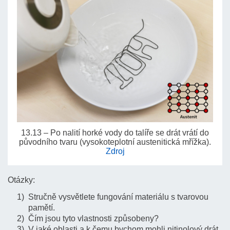
13.13 – Po nalití horké vody do talíře se drát vrátí do
původního tvaru (vysokoteplotní austenitická mřížka).
Zdroj
Otázky:
Stručně vysvětlete fungování materiálu s tvarovou
pamětí.
Čím jsou tyto vlastnosti způsobeny?
V jaké oblasti a k čemu bychom mohli nitinolový drát