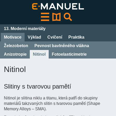
Přeskočit
k
obsahu
13. Moderní materiály
Motivace
Výklad
Cvičení
Praktika
Železobeton
Pevnost bavlněného vlákna
Anizotropie
Nitinol
Fotoelasticimetrie
Nitinol
Slitiny s tvarovou pamětí
Nitinol je slitina niklu a titanu, která patří do skupiny
materiálů takzvaných slitin s tvarovou pamětí (Shape
Memory Alloys – SMA).