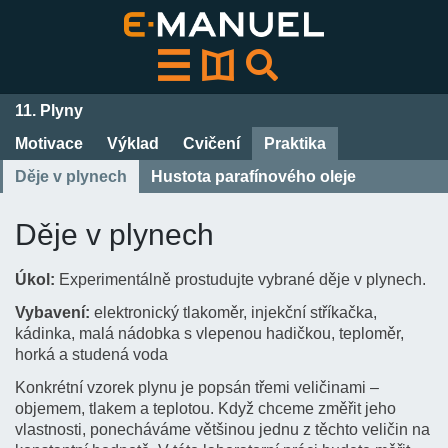
Přeskočit
k
obsahu
11. Plyny
Motivace
Výklad
Cvičení
Praktika
Děje v plynech
Hustota parafínového oleje
Děje v plynech
Úkol:
Experimentálně prostudujte vybrané děje v plynech.
Vybavení:
elektronický tlakoměr, injekční stříkačka,
kádinka, malá nádobka s vlepenou hadičkou, teploměr,
horká a studená voda
Konkrétní vzorek plynu je popsán třemi veličinami –
objemem, tlakem a teplotou. Když chceme změřit jeho
vlastnosti, ponecháváme většinou jednu z těchto veličin na