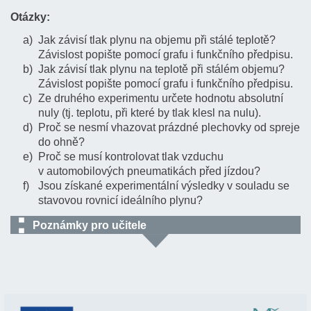
Otázky:
Jak závisí tlak plynu na objemu při stálé teplotě?
Závislost popište pomocí grafu i funkčního předpisu.
Jak závisí tlak plynu na teplotě při stálém objemu?
Závislost popište pomocí grafu i funkčního předpisu.
Ze druhého experimentu určete hodnotu absolutní
nuly (tj. teplotu, při které by tlak klesl na nulu).
Proč se nesmí vhazovat prázdné plechovky od spreje
do ohně?
Proč se musí kontrolovat tlak vzduchu
v automobilových pneumatikách před jízdou?
Jsou získané experimentální výsledky v souladu se
stavovou rovnicí ideálního plynu?
Poznámky pro učitele
Elektronickým tlakoměrem je míněno čidlo některého
z počítačových měřících systémů (např. Pasco nebo
Vernier).
Hadička, kterou připojujete tlakoměr k nádobce