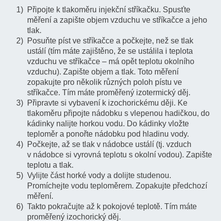
Připojte k tlakoměru injekční stříkačku. Spusťte
měření a zapište objem vzduchu ve stříkačce a jeho
tlak.
Posuňte píst ve stříkačce a počkejte, než se tlak
ustálí (tím máte zajištěno, že se ustálila i teplota
vzduchu ve stříkačce – má opět teplotu okolního
vzduchu). Zapište objem a tlak. Toto měření
zopakujte pro několik různých poloh pístu ve
stříkačce. Tím máte proměřený izotermický děj.
Připravte si vybavení k izochorickému ději. Ke
tlakoměru připojte nádobku s vlepenou hadičkou, do
kádinky nalijte horkou vodu. Do kádinky vložte
teploměr a ponořte nádobku pod hladinu vody.
Počkejte, až se tlak v nádobce ustálí (tj. vzduch
v nádobce si vyrovná teplotu s okolní vodou). Zapište
teplotu a tlak.
Vylijte část horké vody a dolijte studenou.
Promíchejte vodu teploměrem. Zopakujte předchozí
měření.
Takto pokračujte až k pokojové teplotě. Tím máte
proměřený izochorický děj.