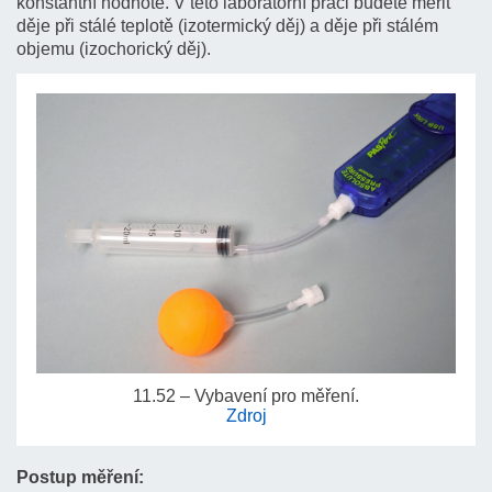
konstantní hodnotě. V této laboratorní práci budete měřit
děje při stálé teplotě (izotermický děj) a děje při stálém
objemu (izochorický děj).
11.52 – Vybavení pro měření.
Zdroj
Postup měření: