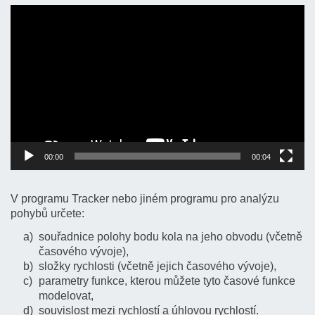
Video
přehrávač
00:00
00:04
V programu Tracker nebo jiném programu pro analýzu
pohybů určete:
souřadnice polohy bodu kola na jeho obvodu (včetně
časového vývoje),
složky rychlosti (včetně jejich časového vývoje),
parametry funkce, kterou můžete tyto časové funkce
modelovat,
souvislost mezi rychlostí a úhlovou rychlostí.