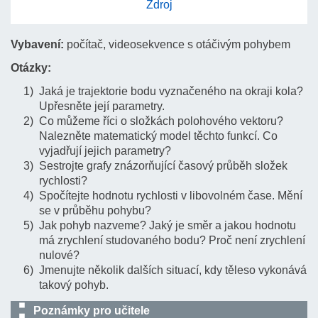
Zdroj
Vybavení:
počítač, videosekvence s otáčivým pohybem
Otázky:
Jaká je trajektorie bodu vyznačeného na okraji kola?
Upřesněte její parametry.
Co můžeme říci o složkách polohového vektoru?
Nalezněte matematický model těchto funkcí. Co
vyjadřují jejich parametry?
Sestrojte grafy znázorňující časový průběh složek
rychlosti?
Spočítejte hodnotu rychlosti v libovolném čase. Mění
se v průběhu pohybu?
Jak pohyb nazveme? Jaký je směr a jakou hodnotu
má zrychlení studovaného bodu? Proč není zrychlení
nulové?
Jmenujte několik dalších situací, kdy těleso vykonává
takový pohyb.
Poznámky pro učitele