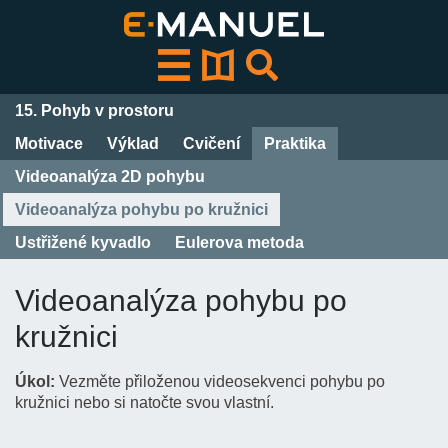
Přeskočit
k
obsahu
15. Pohyb v prostoru
Motivace
Výklad
Cvičení
Praktika
Videoanalýza 2D pohybu
Videoanalýza pohybu po kružnici
Ustřižené kyvadlo
Eulerova metoda
Videoanalýza pohybu po
kružnici
Úkol:
Vezměte přiloženou videosekvenci pohybu po
kružnici nebo si natočte svou vlastní.