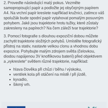
2. Proveďte následující malý pokus. Vezměte
samopropisující papír a podložte jej obyčejným papírem
A4. Na vrchní papír kreslete například kružnici, zatímco váš
spolužák bude spodní papír vytahovat pomalým posuvným
pohybem. Jaké jsou trajektorie hrotu tužky, které zůstaly
zakresleny na papírech? Na čem záleží tvar trajektorie?
3. Pomocí fotografie s dlouhou expoziční dobou můžete
zachytit trajektorie složitých pohybů. Umístěte fotografický
přístroj na stativ, nastavte velkou clonu a vhodnou dobu
expozice. Pohybujte malým zdrojem světla (čelovkou,
diodou napájenou 3V knoflíkovou baterií) před objektivem
a „vykreslete“ světlem různé trajektorie, například:
hlava člověka při chůzi / běhu / výskoku,
ventilek kola při otáčení na místě / při jízdě,
kyvadlo,
šikmý vrh.