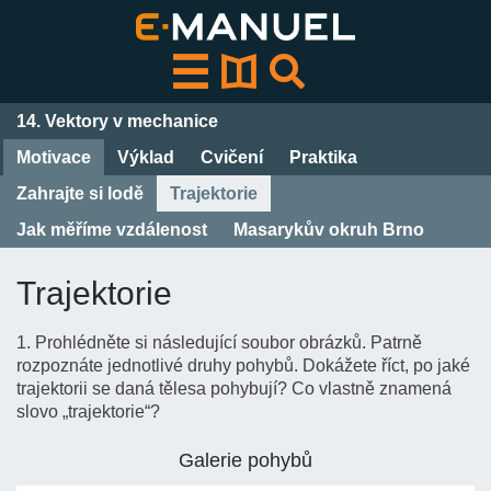
Přeskočit
k
obsahu
14. Vektory v mechanice
Motivace
Výklad
Cvičení
Praktika
Zahrajte si lodě
Trajektorie
Jak měříme vzdálenost
Masarykův okruh Brno
Trajektorie
1. Prohlédněte si následující soubor obrázků. Patrně
rozpoznáte jednotlivé druhy pohybů. Dokážete říct, po jaké
trajektorii se daná tělesa pohybují? Co vlastně znamená
slovo „trajektorie“?
Galerie pohybů