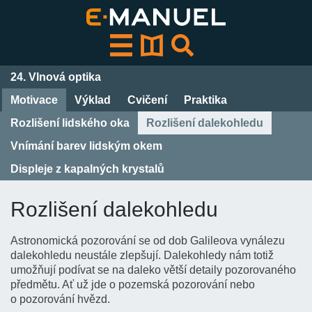
Přeskočit
k
obsahu
24. Vlnová optika
Motivace
Výklad
Cvičení
Praktika
Rozlišení lidského oka
Rozlišení dalekohledu
Vnímání barev lidským okem
Displeje z kapalných krystalů
Rozlišení dalekohledu
Astronomická pozorování se od dob Galileova vynálezu
dalekohledu neustále zlepšují. Dalekohledy nám totiž
umožňují podívat se na daleko větší detaily pozorovaného
předmětu. Ať už jde o pozemská pozorování nebo
o pozorování hvězd.