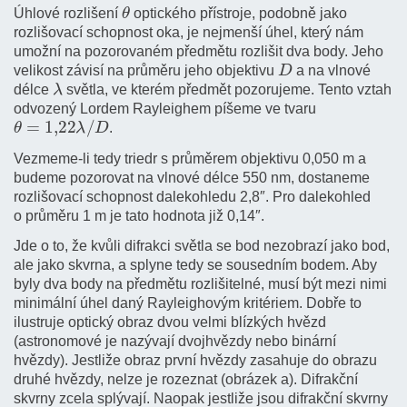
θ
Úhlové rozlišení
optického přístroje, podobně jako
rozlišovací schopnost oka, je nejmenší úhel, který nám
umožní na pozorovaném předmětu rozlišit dva body. Jeho
D
velikost závisí na průměru jeho objektivu
a na vlnové
λ
délce
světla, ve kterém předmět pozorujeme. Tento vztah
odvozený Lordem Rayleighem píšeme ve tvaru
θ
=
1
,
22
λ
/
D
.
Vezmeme-li tedy triedr s průměrem objektivu 0,050 m a
budeme pozorovat na vlnové délce 550 nm, dostaneme
rozlišovací schopnost dalekohledu 2,8″. Pro dalekohled
o průměru 1 m je tato hodnota již 0,14″.
Jde o to, že kvůli difrakci světla se bod nezobrazí jako bod,
ale jako skvrna, a splyne tedy se sousedním bodem. Aby
byly dva body na předmětu rozlišitelné, musí být mezi nimi
minimální úhel daný Rayleighovým kritériem. Dobře to
ilustruje optický obraz dvou velmi blízkých hvězd
(astronomové je nazývají dvojhvězdy nebo binární
hvězdy). Jestliže obraz první hvězdy zasahuje do obrazu
druhé hvězdy, nelze je rozeznat (obrázek a). Difrakční
skvrny zcela splývají. Naopak jestliže jsou difrakční skvrny