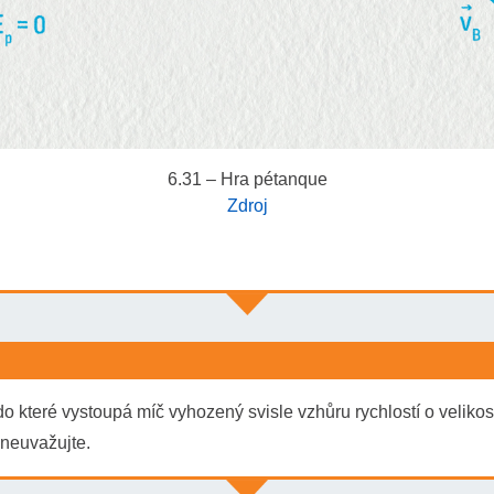
6.31 – Hra pétanque
Zdroj
a zachování mechanické energie je součet polohové a kinetick
le, kterou hráč drží v ruce (výška 85 cm nad zemí), má tedy tyto
o které vystoupá míč vyhozený svisle vzhůru rychlostí o velikost
E
p
A
=
m
g
h
=
0,760
⋅
9
,
81
⋅
0
,
85
J
=
6
,
3
J
E
k
A
=
1
2
m
v
A
2
=
0
neuvažujte.