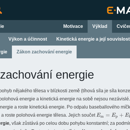
ie
Motivace
Výklad
Cviče
Výkon a účinnost
Kinetická energie a její souvislost
rgie
Zákon zachování energie
zachování energie
hyb nějakého tělesa v blízkosti země (tíhová síla je síla konzer
polohová energie a kinetická energie na sobě nejsou nezávislé
nergie a roste kinetická energie. Po odpalu baseballového míč
E
m
=
E
p
+
E
k
 a roste polohová energie tělesa. Jejich součet
rgie,
však zůstává po celou dobu pohybu konstantní; za podmín