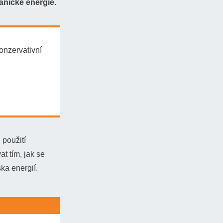
anické energie
.
onzervativní
použití
t tím, jak se
ka energií.