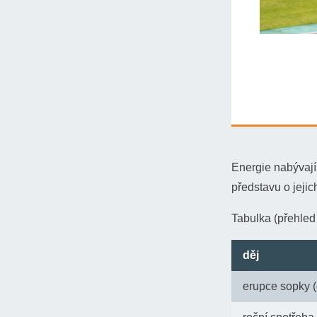
Řešení:
Energie nabývají 
Skokan o tyči
představu o jejic
tedy na začátk
zvolíme nulovo
Tabulka (přehled 
děj
erupce sopky 