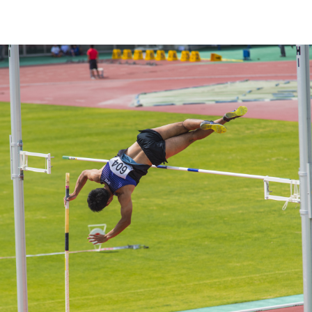
y:
E
m
A
=
E
m
B
1
2
m
v
A
2
=
0
+
m
g
h
ce
h
získáme:
h
=
v
A
2
2
g
=
4
,
0
2
2
⋅
9
,
81
m
=
0
,
82
m
ruhém pokusu jede na začátku (bod
A
) již rychlostí 5 m/s, bude mí
nergii a v bodě
B
mu bude zbývat ještě určité množství kinetick
E
m
A
=
E
m
B
1
2
m
v
A
2
=
1
2
m
v
B
2
+
m
g
h
dříme výslednou rychlost na vrcholu kopce: