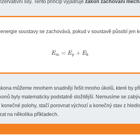
ervativní síly. Tento princip vyjadřuje
zákon zachování mech
energie soustavy se zachovává, pokud v soustavě působí jen k
E
m
=
E
p
+
E
k
kona můžeme mnohem snadněji řešit mnoho úkolů, které by při 
nů byly matematicky podstatně složitější. Nemusíme se zabýva
 konečné polohy, stačí porovnat výchozí a konečný stav z hledis
zat na několika příkladech.