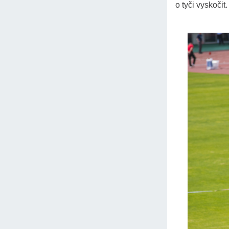
o tyči vyskočit.
dostáváme ted
Pro výšku kop
Jestliže při d
mechanickou e
Opět píšeme:
odkud pak vyjá