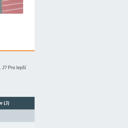
s
 J? Pro lepší
ě 10 m/s. Má
ulová, pokud si
e (J)