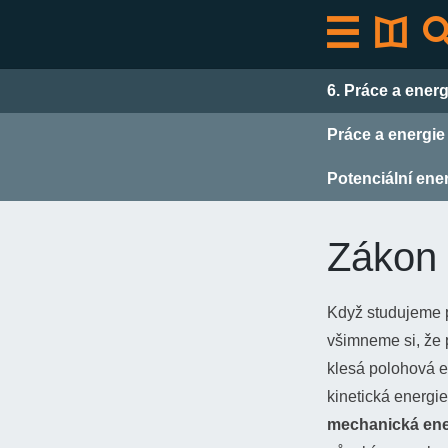
Přeskočit
k
obsahu
6. Práce a energ
Práce a energie
Potenciální ene
Zákon 
Když studujeme po
všimneme si, že 
klesá polohová e
kinetická energie
mechanická ene