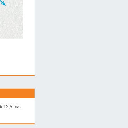
é energie
 energie:
i 12,5 m/s.
J