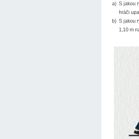
S jakou 
hráči upa
S jakou r
1,10 m n