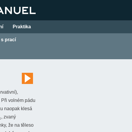
ní
Praktika
 s prací
vativní),
. Při volném pádu
ku naopak klesá
, zvaný
ky, že na těleso