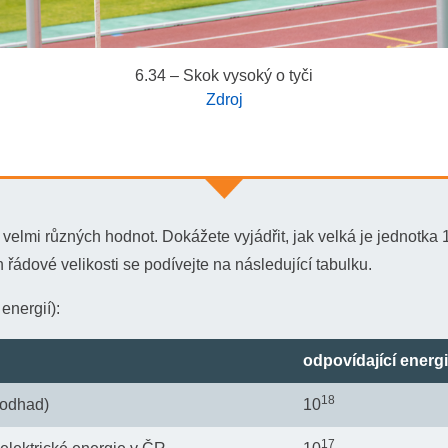
1
2
v
A
2
=
1
2
v
B
2
+
g
h
v
B
2
=
v
A
2
−
2
g
h
v
B
=
v
A
2
−
2
g
h
=
3
,
0
m
/
6.34 – Skok vysoký o tyči
Zdroj
m
=
75
k
g
velmi různých hodnot. Dokážete vyjádřit, jak velká je jednotka 1
 (hmotnost
) se nejprve rozeběhne rychlostí přibližn
h řádové velikosti se podívejte na následující tabulku.
u pouze kinetickou energii. Jeho potenciální tíhová energie je n
u hodnotu této energie ve výšce jeho těžiště (viz obrázek).
energií):
odpovídající energi
18
(odhad)
10
17