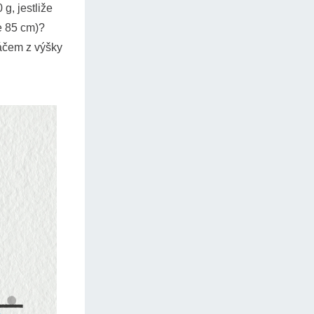
g, jestliže
e 85 cm)?
ráčem z výšky