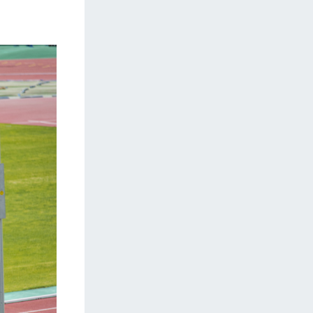
t tedy větší
é energie.