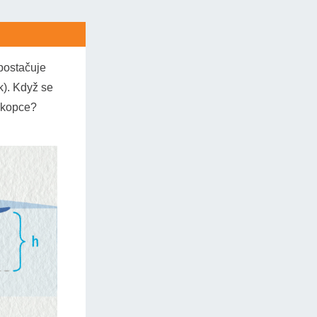
dopadu koule
E
p
vá energie
:
postačuje
k). Když se
u kopce?
stejným
echanické