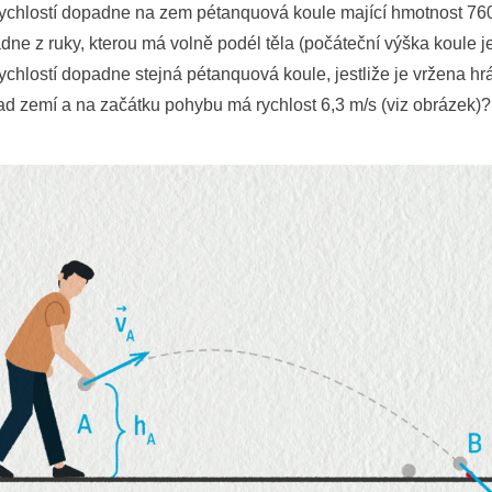
rychlostí dopadne na zem pétanquová koule mající hmotnost 760 
dne z ruky, kterou má volně podél těla (počáteční výška koule j
ychlostí dopadne stejná pétanquová koule, jestliže je vržena h
ad zemí a na začátku pohybu má rychlost 6,3 m/s (viz obrázek)?