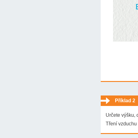
Řešení:
Příklad 2
a) Podle zákon
konstantní. Kou
Určete výšku, d
Tření vzduchu 