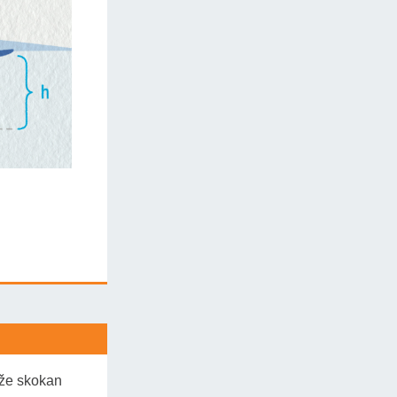
čním bodě
A
a
vou energií
ude nulová a
čáteční
echanická
že skokan
nergií, a