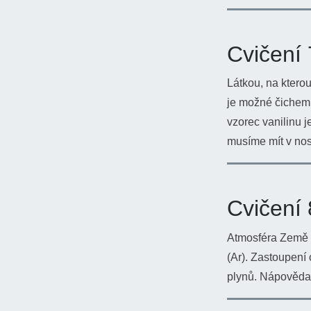
12 CH
Cvičení 
Látkou, na kterou 
je možné čichem 
vzorec vanilinu j
musíme mít v nosn
8
asi 2 ⋅ 10
Cvičení 
Atmosféra Země 
(Ar). Zastoupení
plynů. Nápověda: