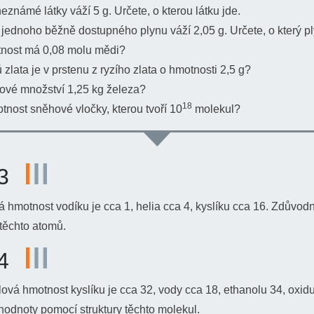
eznámé látky váží 5 g. Určete, o kterou látku jde.
jednoho běžně dostupného plynu váží 2,05 g. Určete, o který pl
nost má 0,08 molu mědi?
 zlata je v prstenu z ryzího zlata o hmotnosti 2,5 g?
kové množství 1,25 kg železa?
18
tnost sněhové vločky, kterou tvoří 10
molekul?
3
10
21
 hmotnost vodíku je cca 1, helia cca 4, kyslíku cca 16. Zdůvod
m
o
l
 těchto atomů.
m
g
4
ová hmotnost kyslíku je cca 32, vody cca 18, ethanolu 34, oxid
hodnoty pomocí struktury těchto molekul.