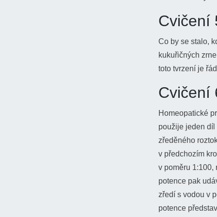
Cvičení 
Co by se stalo, k
kukuřičných zrne
toto tvrzení je ř
Cvičení 
Homeopatické pre
použije jeden díl
zředěného roztok
v předchozím kro
v poměru 1:100, 
potence pak udáv
zředí s vodou v p
potence představ