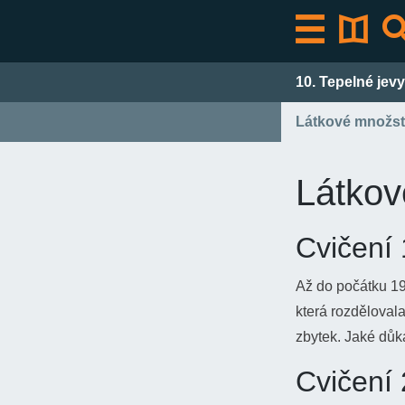
Přeskočit
k
obsahu
10. Tepelné jevy
Látkové množst
Látkov
Cvičení 
Až do počátku 19.
která rozděloval
zbytek. Jaké dů
Cvičení 