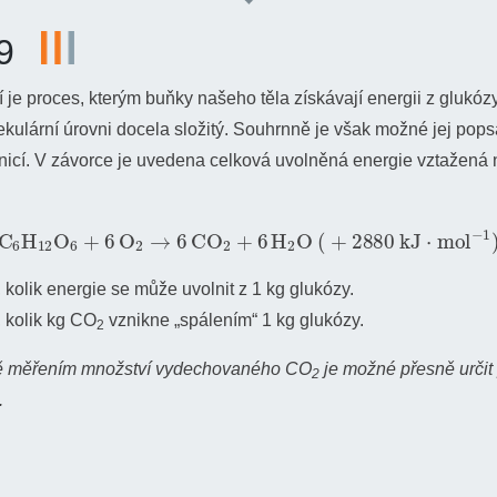
9
je proces, kterým buňky našeho těla získávají energii z glukózy
ekulární úrovni docela složitý. Souhrnně je však možné jej pops
icí. V závorce je uvedena celková uvolněná energie vztažená 
C
6
H
12
O
6
+
6
O
2
→
6
C
O
2
+
6
H
2
O
(
+
2880
k
J
⋅
m
o
l
−
1
)
, kolik energie se může uvolnit z 1 kg glukózy.
, kolik kg CO
vznikne „spálením“ 1 kg glukózy.
2
ě měřením množství vydechovaného CO
je možné přesně určit
2
.