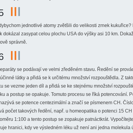
5
dybychom jednotlivé atomy zvětšili do velikosti zrnek kukuřice?
k dokázal zasypat celou plochu USA do výšky asi 10 km. Dokaž
ádově správně.
6
paráty se podávají ve velmi zředěném stavu. Ředění se provádí
 účinné látky a přidá se k určitému množství rozpouštědla. Z tak
u se vezme jeden díl a přidá se ke stejnému množství rozpoušt
ku a postup se opakuje. Tomuto procesu se říká potencování. P
nazývá se potence centezimální a značí se písmenem CH. Čísl
á počet takových ředění, např. u homeopatika o potenci 15 CH 
oměru 1:100 a tento postup se zopakuje patnáctkrát. Vypočítejte 
uje hranici, kdy ve výsledném léku už není ani jedna molekula ú