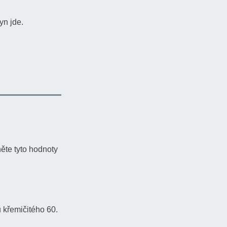
yn jde.
něte tyto hodnoty
u křemičitého 60.