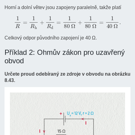
Horní a dolní větev jsou zapojeny paralelně, takže platí
1
R
=
1
R
h
+
1
R
d
=
1
80
Ω
+
1
80
Ω
=
1
40
Ω
.
Celkový odpor původního zapojení je 40 Ω.
Příklad 2: Ohmův zákon pro uzavřený
obvod
Určete proud odebíraný ze zdroje v obvodu na obrázku
8.43.