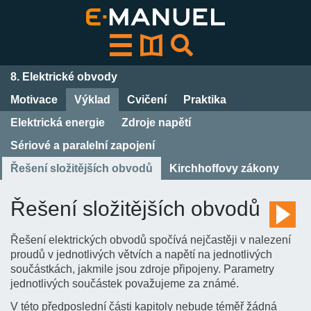
Přeskočit
k
obsahu
8. Elektrické obvody
Motivace
Výklad
Cvičení
Praktika
Elektrická energie
Zdroje napětí
Sériové a paralelní zapojení
Řešení složitějších obvodů
Kirchhoffovy zákony
Řešení složitějších obvodů
Řešení elektrických obvodů spočívá nejčastěji v nalezení
proudů v jednotlivých větvích a napětí na jednotlivých
součástkách, jakmile jsou zdroje připojeny. Parametry
jednotlivých součástek považujeme za známé.
V této předposlední části kapitoly nebude téměř žádná