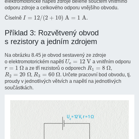
elektromotorické napětí zdroje dělené součtem vnitřního
odporu zdroje a celkového odporu vnějšího obvodu.
I
=
12
/
(
2
+
10
)
A
=
1
A
.
Číselně
Příklad 3: Rozvětvený obvod
s rezistory a jedním zdrojem
Na obrázku 8.45 je obvod sestavený ze zdroje
U
e
=
12
V
o elektromotorickém napětí
a vnitřním odporu
r
=
1
Ω
R
1
=
8
Ω
a ze tří rezistorů o odporech
,
R
2
=
20
Ω
R
3
=
60
Ω
,
. Určete pracovní bod obvodu, tj.
proudy v jednotlivých větvích a napětí na jednotlivých
součástkách.