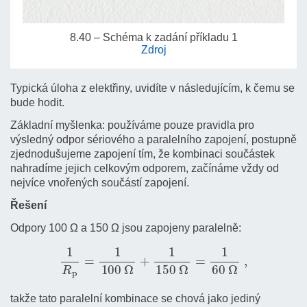
8.40 – Schéma k zadání příkladu 1
Zdroj
Typická úloha z elektřiny, uvidíte v následujícím, k čemu se
bude hodit.
Základní myšlenka: používáme pouze pravidla pro
výsledný odpor sériového a paralelního zapojení, postupně
zjednodušujeme zapojení tím, že kombinaci součástek
nahradíme jejich celkovým odporem, začínáme vždy od
nejvíce vnořených součástí zapojení.
Řešení
Odpory 100 Ω a 150 Ω jsou zapojeny paralelně:
1
R
p
=
1
100
Ω
+
1
150
Ω
=
1
60
Ω
,
takže tato paralelní kombinace se chová jako jediný
R
p
=
60
Ω