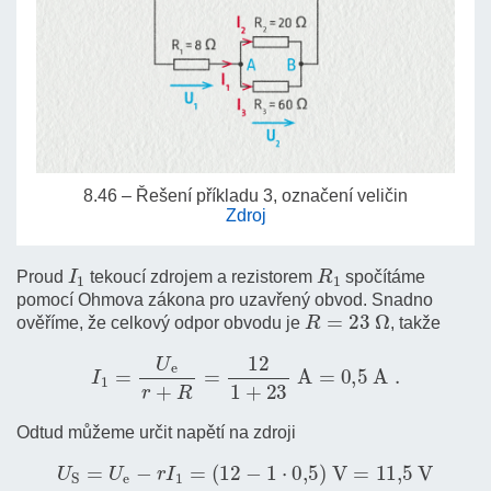
8.46 – Řešení příkladu 3, označení veličin
Zdroj
I
1
R
1
Proud
tekoucí zdrojem a rezistorem
spočítáme
pomocí Ohmova zákona pro uzavřený obvod. Snadno
R
=
23
Ω
ověříme, že celkový odpor obvodu je
, takže
I
1
=
U
e
r
+
R
=
12
1
+
23
A
=
0
,
5
A
.
Odtud můžeme určit napětí na zdroji
U
S
=
U
e
−
r
I
1
=
(
12
−
1
⋅
0
,
5
)
V
=
11
,
5
V