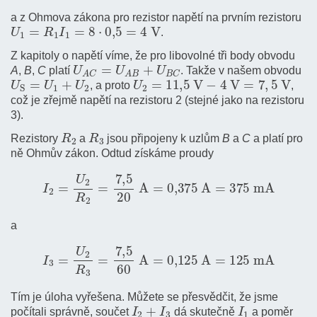
a z Ohmova zákona pro rezistor napětí na prvním rezistoru
U
1
=
R
1
I
1
=
8
⋅
0
,
5
=
4
V
.
Z kapitoly o napětí víme, že pro libovolné tři body obvodu
U
A
C
=
U
A
B
+
U
B
C
A
,
B
,
C
platí
. Takže v našem obvodu
U
S
=
U
1
+
U
2
U
2
=
11
,
5
V
−
4
V
=
7
,
5
V
, a proto
,
což je zřejmě napětí na rezistoru 2 (stejné jako na rezistoru
3).
R
2
R
3
Rezistory
a
jsou připojeny k uzlům
B
a
C
a platí pro
ně Ohmův zákon. Odtud získáme proudy
I
2
=
U
2
R
2
=
7
,
5
20
A
=
0,375
A
=
375
m
A
a
I
3
=
U
2
R
3
=
7
,
5
60
A
=
0,125
A
=
125
m
A
Tím je úloha vyřešena. Můžete se přesvědčit, že jsme
I
2
+
I
3
I
1
počítali správně, součet
dá skutečně
a poměr