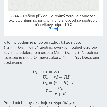
8.44 – Řešení příkladu 2, reálný zdroj je nahrazen
ekvivalentním schématem, vnější obvod se spotřebiči
má celkový odpor 10 Ω.
Zdroj
K těmto bodům je připojen i zdroj, takže napětí
U
A
B
=
U
S
=
U
R
. Napětí na svorkách reálného zdroje
U
S
=
U
e
−
r
I
závisí na odebíraném proudu
. Napětí na
U
R
=
R
I
rezistoru je podle Ohmova zákona
. Dosazením
dostáváme
U
e
−
r
I
=
R
I
U
e
=
r
I
+
R
I
U
e
=
(
r
+
R
)
⋅
I
I
=
U
e
r
+
R
Proud odebíraný ze zdroje se vypočítá jako