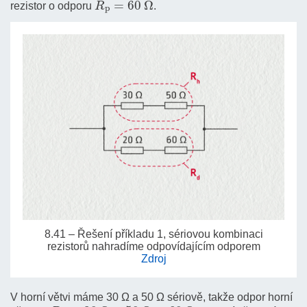
rezistor o odporu
.
8.41 – Řešení příkladu 1, sériovou kombinaci
rezistorů nahradíme odpovídajícím odporem
Zdroj
V horní větvi máme 30 Ω a 50 Ω sériově, takže odpor horní
R
h
=
30
Ω
+
50
Ω
=
80
Ω