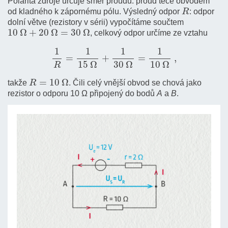
Polarita zdroje určuje směr proudu: proud teče obvodem
R
od kladného k zápornému pólu. Výsledný odpor
: odpor
dolní větve (rezistory v sérii) vypočítáme součtem
10
Ω
+
20
Ω
=
30
Ω
, celkový odpor určíme ze vztahu
1
R
=
1
15
Ω
+
1
30
Ω
=
1
10
Ω
,
R
=
10
Ω
takže
. Čili celý vnější obvod se chová jako
rezistor o odporu 10 Ω připojený do bodů
A
a
B
.