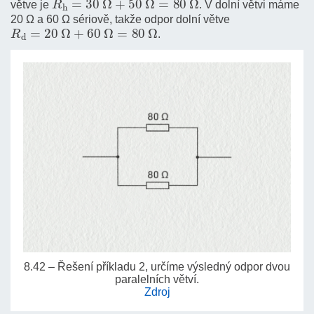
větve je
. V dolní větvi máme
20 Ω a 60 Ω sériově, takže odpor dolní větve
R
d
=
20
Ω
+
60
Ω
=
80
Ω
.
8.42 – Řešení příkladu 2, určíme výsledný odpor dvou
paralelních větví.
Zdroj