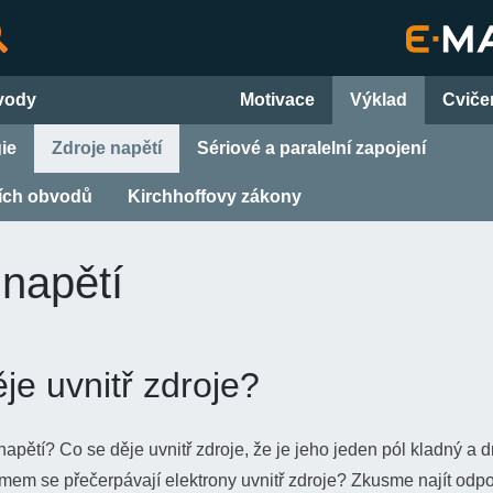
bvody
Motivace
Výklad
Cviče
ie
Zdroje napětí
Sériové a paralelní zapojení
ších obvodů
Kirchhoffovy zákony
 napětí
je uvnitř zdroje?
 napětí? Co se děje uvnitř zdroje, že je jeho jeden pól kladný a
m se přečerpávají elektrony uvnitř zdroje? Zkusme najít odpo