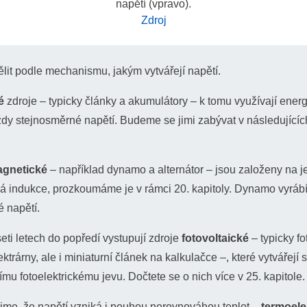
napětí (vpravo).
Zdroj
ělit podle mechanismu, jakým vytvářejí napětí.
é
zdroje – typicky články a akumulátory – k tomu využívají ener
vždy stejnosměrné napětí. Budeme se jimi zabývat v následujícíc
agnetické
– například dynamo a alternátor – jsou založeny na 
á indukce, prozkoumáme je v rámci 20. kapitoly. Dynamo vyráb
é napětí.
eti letech do popředí vystupují zdroje
fotovoltaické
– typicky fo
ektrárny, ale i miniaturní článek na kalkulačce –, které vytvářejí
nímu fotoelektrickému jevu. Dočtete se o nich více v 25. kapitole.
jme, že napětí vzniká i pouhou nerovnováhou teplot –
termoele