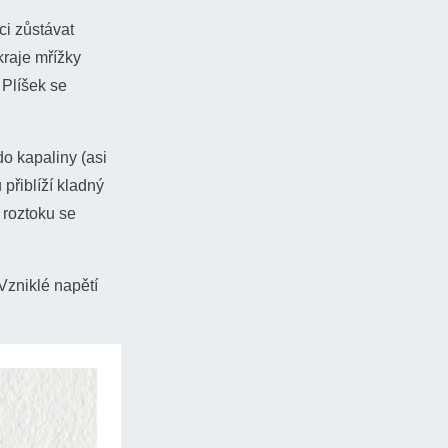
ci zůstávat
mají rozdílnou
B
A
U
B
C
kraje mřížky
a
),
. Plíšek se
o kapaliny (asi
přiblíží kladný
z roztoku se
Vzniklé napětí