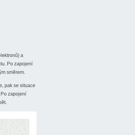
lektronů) a
tu. Po zapojení
jným směrem.
e, pak se situace
. Po zapojení
pět.