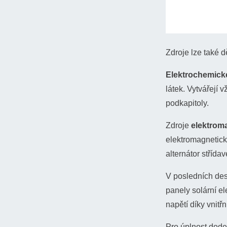
Zdroje lze také d
Elektrochemick
látek. Vytvářejí 
podkapitoly.
Zdroje
elektrom
elektromagnetick
alternátor střídav
V posledních des
panely solární el
napětí díky vnitř
Pro úplnost dode