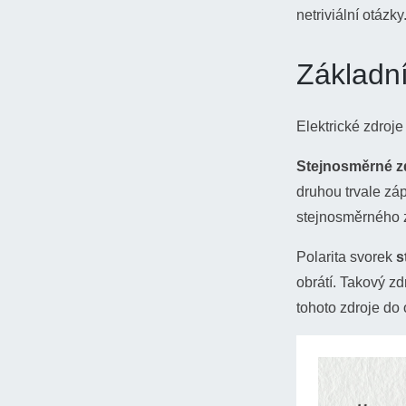
netriviální otázky
Základní
Elektrické zdroj
Stejnosměrné z
druhou trvale zá
stejnosměrného z
Polarita svorek
s
obrátí. Takový z
tohoto zdroje do 