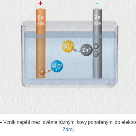
8.8a – Princip termočlánku
Zdroj
 – Vznik napětí mezi dvěma různými kovy ponořenými do elektrol
Zdroj