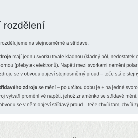
.
 rozdělení
e rozdělujeme na stejnosměrné a střídavé.
droje
mají jednu svorku trvale kladnou (kladný pól, nedostatek e
pornou (přebytek elektronů). Napětí mezi svorkami nemění polari
droje se v obvodu objeví stejnosměrný proud – teče stále ste
třídavého zdroje
se mění – po určitou dobu je + na jedné svorc
droj vytváří proměnlivé napětí, jehož znaménko se střídavě mění
obvodu se v něm objeví střídavý proud – teče chvíli tam, chvíli z