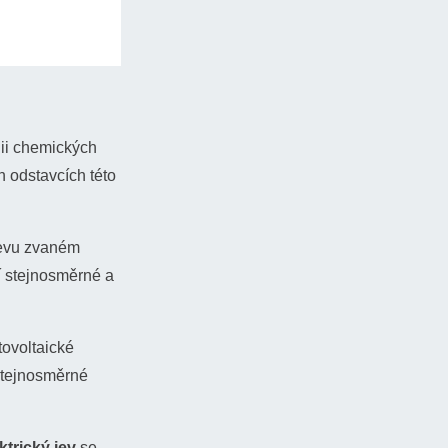
gii chemických
h odstavcích této
jevu zvaném
í stejnosměrné a
tovoltaické
 stejnosměrné
ktrický jev
se