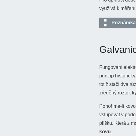
využívá k měření 
Poznámka n
Vodivostní elek
Galvani
každý jinou ryc
na jedné stran
pohybovat rychl
Fungování elektr
jak známo, pro
princip historick
zahřátého kon
totiž stačí dva r
začne nabíjet 
zředěný roztok ky
tento proces s
Ponoříme-li kovo
vzájemně odpuz
vstupovat v podo
je vzniklé napě
plíšku. Která z m
můžeme termoe
kovu
.
Seebeckova ko