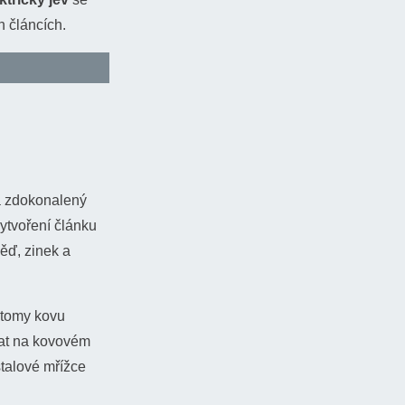
h článcích.
 se chaoticky,
ý vodič, který
ony v průměru
ak. Jenže plyn,
á zdokonalený
ré elektrony ze
vytvoření článku
ladnější konec
měď, zinek a
odotknout, že
trony se
 atomy kovu
 konci. Proto
Δ
t
vat na kovovém
zdíl
/
∘
C
talové mřížce
je tzv.