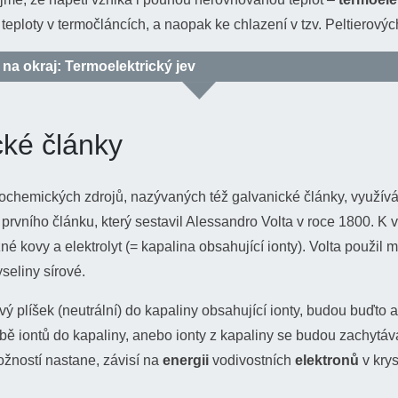
teploty v termočláncích, a naopak ke chlazení v tzv. Peltierovýc
a okraj: Termoelektrický jev
trony uvnitř kovu se v jistém ohledu chovají jako plyn. Pohybují
cké články
hlostí a jiným směrem, srážejí se. Představte si nyní dlouhý tenk
ě zahřejeme. Zvýšením teploty se na tomto konci začnou elektr
eji, budou se s ostatními srážet prudčeji, a vytvářet tak vyšší tl
ochemických zdrojů, nazývaných též galvanické články, využív
udí z místa s vyšším tlakem do místa o tlaku nižším, takže někte
y prvního článku, který sestavil Alessandro Volta v roce 1800. K 
ce se přesunou do konce chladnějšího. Tím pádem se ovšem ch
ůzné kovy a elektrolyt (= kapalina obsahující ionty). Volta použil 
záporně a teplejší konec kladně… a máme zdroj napětí! Nutno p
seliny sírové.
e velice brzy zastaví (nastane rovnováha), neboť přesunuté elek
vý plíšek (neutrální) do kapaliny obsahující ionty, budou buďto
ují, a jsou vzniklým elektrickým polem taženy zpět k teplejšímu
bě iontů do kapaliny, anebo ionty z kapaliny se budou zachytá
tí malé, řádově 10 µV na jeden °C. Pro nepříliš velký teplotní ro
U
=
α
⋅
Δ
t
α
≈
10
−
5
V
ožností nastane, závisí na
energii
vodivostních
elektronů
v krys
lektrické napětí zapsat vztahem
, kde
nstanta.