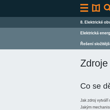
Přeskočit
k
obsahu
8. Elektrické o
Elektrická energ
Řešení složitěj
Zdroje
Co se dě
Jak zdroj vytváří
Jakým mechanisme