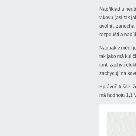
Například u neutr
Termočlánek
v kovu (asi tak j
Seebeckovu kon
uvolnit, zanechá
voltmetrem měř
Δ
t
=
U
A
C
/
(
α
2
rozpouští a nabíj
Naopak v mědi je
tak jako má kulič
iont, zachytí ele
zachycují na kovu
Správně tušíte, ž
má hodnotu 1,1 V