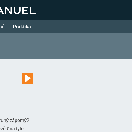
ní
Praktika
 druhý záporný?
věď na tyto