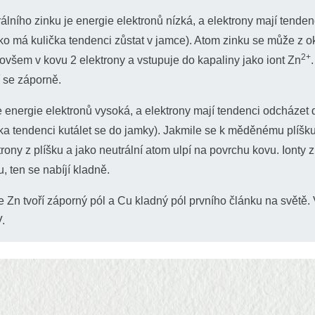
álního zinku je energie elektronů nízká, a elektrony mají tenden
se používá k měření teploty. Vznikne spojením dvou kovů, které 
U
ako má kulička tendenci zůstat v jamce). Atom zinku se může z o
stantu: na každém kovu vzniká jiné termoelektrické napětí (
U
A
C
2+
 ovšem v kovu 2 elektrony a vstupuje do kapaliny jako iont Zn
íme rozdíl těchto napětí
a dopočítáváme rozdíl teplot
−
α
1
í se záporně.
)
 energie elektronů vysoká, a elektrony mají tendenci odcházet d
ka tendenci kutálet se do jamky). Jakmile se k měděnému plíšku 
ktrony z plíšku a jako neutrální atom ulpí na povrchu kovu. Ionty 
, ten se nabíjí kladně.
e Zn tvoří záporný pól a Cu kladný pól prvního článku na světě. 
.